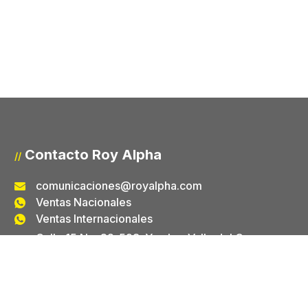
Contacto Roy Alpha
//
comunicaciones@royalpha.com
Ventas Nacionales
Ventas Internacionales
Calle 15 No. 32-598. Yumbo, Valle del Cauca -
Colombia
Contacto Laboratorio
//