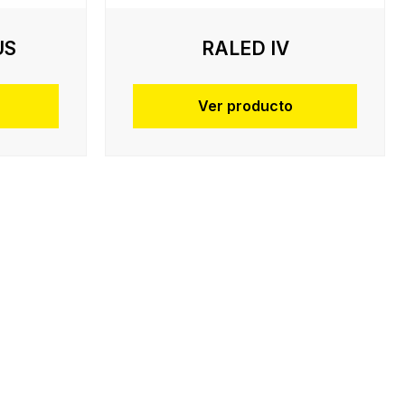
US
RALED IV
Ver producto