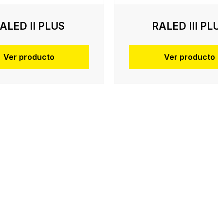
ALED II PLUS
RALED III PL
Ver producto
Ver producto