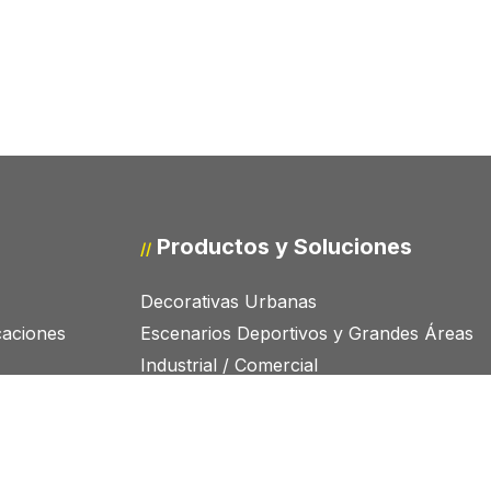
Productos y Soluciones
//
Decorativas Urbanas
icaciones
Escenarios Deportivos y Grandes Áreas
Industrial / Comercial
Túneles
otros
Vial – Espacios Urbanos
Telegestión y Smart Cities