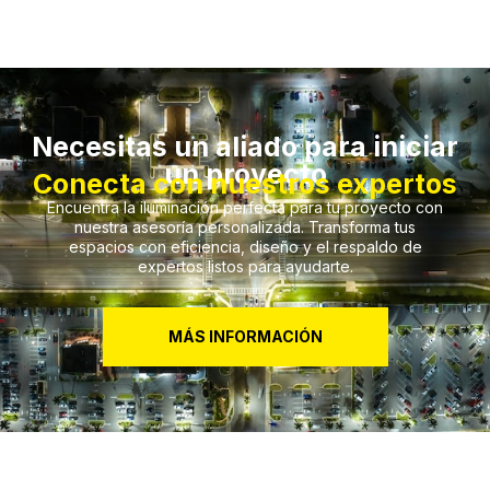
Necesitas un aliado para iniciar
un proyecto
Conecta con nuestros expertos
Encuentra la iluminación perfecta para tu proyecto con
nuestra asesoría personalizada. Transforma tus
espacios con eficiencia, diseño y el respaldo de
expertos listos para ayudarte.
MÁS INFORMACIÓN