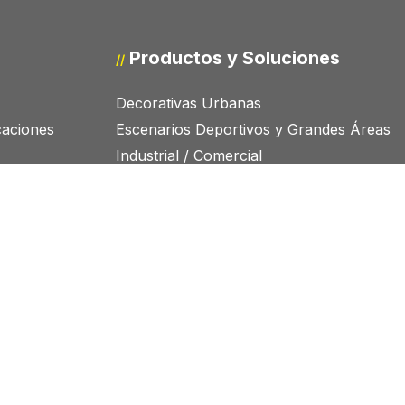
Productos y Soluciones
//
Decorativas Urbanas
icaciones
Escenarios Deportivos y Grandes Áreas
Industrial / Comercial
Túneles
otros
Vial – Espacios Urbanos
Telegestión y Smart Cities
tas
Soluciones Fotovoltaicas