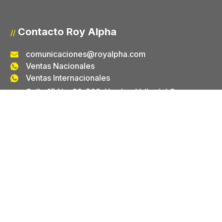
Contacto Roy Alpha
//
comunicaciones@royalpha.com
Ventas Nacionales
Ventas Internacionales
Calle 15 No. 32-598. Yumbo, Valle del Cauca -
Colombia
Contacto Laboratorio
//
gestionlab@royalpha.com
(602) 666 8888 Ext. 146
322 720 356