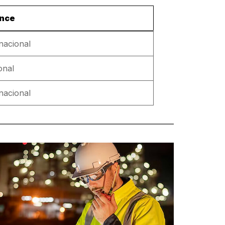
ance
nacional
onal
nacional