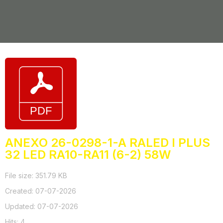
ANEXO 26-0298-1-A RALED I PLUS
32 LED RA10-RA11 (6-2) 58W
File size: 351.79 KB
Created: 07-07-2026
Updated: 07-07-2026
Hits: 4