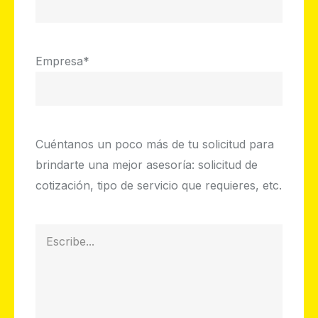
Empresa
*
Cuéntanos un poco más de tu solicitud para
brindarte una mejor asesoría: solicitud de
cotización, tipo de servicio que requieres, etc.
Cuéntanos
un
poco
más
para