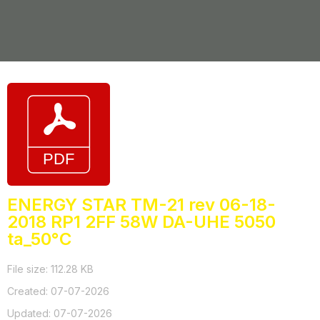
ENERGY STAR TM-21 rev 06-18-
2018 RP1 2FF 58W DA-UHE 5050
ta_50°C
File size: 112.28 KB
Created: 07-07-2026
Updated: 07-07-2026